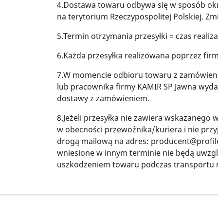
4.Dostawa towaru odbywa się w sposób okr
na terytorium Rzeczypospolitej Polskiej. Z
5.Termin otrzymania przesyłki = czas realiz
6.Każda przesyłka realizowana poprzez firm
7.W momencie odbioru towaru z zamówieni
lub pracownika firmy KAMIR SP Jawna wyda
dostawy z zamówieniem.
8.Jeżeli przesyłka nie zawiera wskazanego
w obecności przewoźnika/kuriera i nie prz
drogą mailową na adres: producent@profil
wniesione w innym terminie nie będą uwzgl
uszkodzeniem towaru podczas transportu n