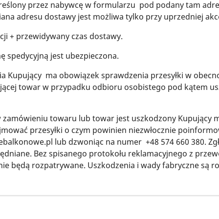
eślony przez nabywcę w formularzu pod podany tam adres
miana adresu dostawy jest możliwa tylko przy uprzedniej akc
acji + przewidywany czas dostawy.
ę spedycyjną jest ubezpieczona.
a Kupujący ma obowiązek sprawdzenia przesyłki w obecno
jącej towar w przypadku odbioru osobistego pod kątem u
 w zamówieniu towaru lub towar jest uszkodzony Kupujący 
yjmować przesyłki o czym powinien niezwłocznie poinformo
ebalkonowe.pl lub dzwoniąc na numer +48 574 660 380. Z
ędniane. Bez spisanego protokołu reklamacyjnego z przew
ie będą rozpatrywane. Uszkodzenia i wady fabryczne są r