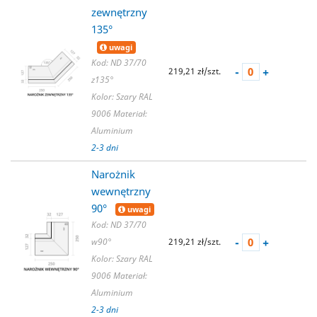
zewnętrzny
135°
uwagi
Kod: ND 37/70
-
+
219,21 zł/szt.
z135°
Kolor: Szary RAL
9006
Materiał:
Aluminium
2-3 dni
Narożnik
wewnętrzny
90°
uwagi
Kod: ND 37/70
-
+
w90°
219,21 zł/szt.
Kolor: Szary RAL
9006
Materiał:
Aluminium
2-3 dni