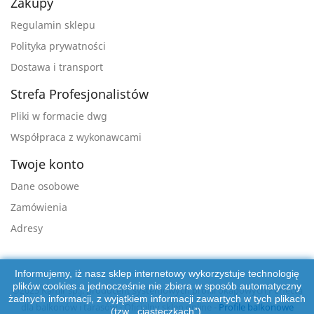
Zakupy
Regulamin sklepu
Polityka prywatności
Dostawa i transport
Strefa Profesjonalistów
Pliki w formacie dwg
Współpraca z wykonawcami
Twoje konto
Dane osobowe
Zamówienia
Adresy
Informujemy, iż nasz sklep internetowy wykorzystuje technologię
plików cookies a jednocześnie nie zbiera w sposób automatyczny
©2025 Kamir sp.j. producent systemowych profili okapowych Perfecta
żadnych informacji, z wyjątkiem informacji zawartych w tych plikach
dla balkonów i tarasów - Oficjalny sklep online -
Profile balkonowe
(tzw. „ciasteczkach”).