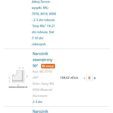
kliknij Termin
wysyłki. RAL:
7016, 8019, 9006
- 2-3 dni robocze.
"Inny RAL" 14-21
dni robocze. Stal
7-10 dni
roboczych.
Narożnik
zewnętrzny
90°
uwagi
Kod: ND 37/70
-
+
z90°
168,62 zł/szt.
Kolor: Szary RAL
9006
Materiał:
Aluminium
2-3 dni
Narożnik