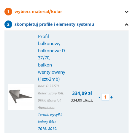
1
wybierz materiał/kolor
2
skompletuj profile i elementy systemu
Profil
balkonowy
balkonowe D
37/70,
balkon
wentylowany
(1szt-2mb)
Kod: D 37/70
334,09 zł
Kolor: Szary RAL
-
+
9006
Materiał:
334,09 zł/szt.
Aluminium
Termin wysyłki:
kolory RAL:
7016, 8019,