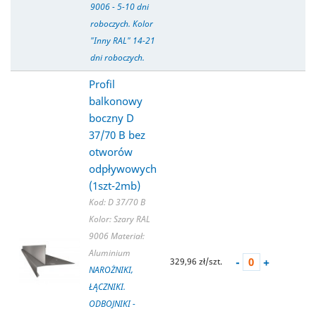
9006 - 5-10 dni
roboczych. Kolor
"Inny RAL" 14-21
dni roboczych.
Profil
balkonowy
boczny D
37/70 B bez
otworów
odpływowych
(1szt-2mb)
Kod: D 37/70 B
Kolor: Szary RAL
9006
Materiał:
Aluminium
-
+
329,96 zł/szt.
NAROŻNIKI,
ŁĄCZNIKI.
ODBOJNIKI -