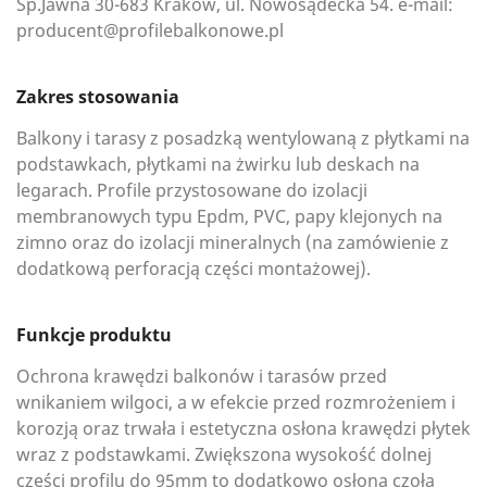
Sp.Jawna 30-683 Kraków, ul. Nowosądecka 54. e-mail:
producent@profilebalkonowe.pl
Zakres stosowania
Balkony i tarasy z posadzką wentylowaną z płytkami na
podstawkach, płytkami na żwirku lub deskach na
legarach. Profile przystosowane do izolacji
membranowych typu Epdm, PVC, papy klejonych na
zimno oraz do izolacji mineralnych (na zamówienie z
dodatkową perforacją części montażowej).
Funkcje produktu
Ochrona krawędzi balkonów i tarasów przed
wnikaniem wilgoci, a w efekcie przed rozmrożeniem i
korozją oraz trwała i estetyczna osłona krawędzi płytek
wraz z podstawkami. Zwiększona wysokość dolnej
części profilu do 95mm to dodatkowo osłona czoła