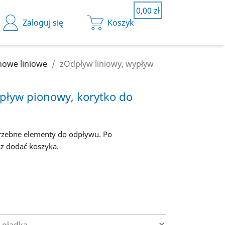
0,00 zł
0,00 zł
Zaloguj się
Koszyk
Koszyk
nowe liniowe
zOdpływ liniowy, wypływ
yk jest pusty.
pływ pionowy, korytko do
trzebne elementy do odpływu. Po
z dodać koszyka.