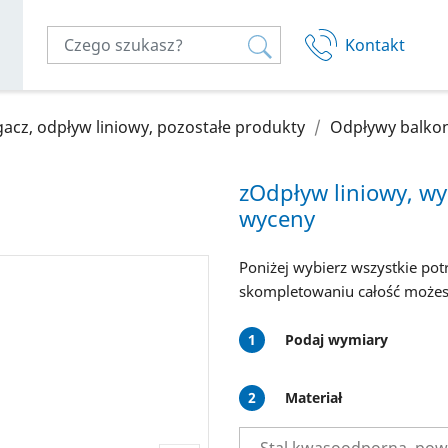
Kontakt
acz, odpływ liniowy, pozostałe produkty
Odpływy balko
Twój kosz
zOdpływ liniowy, wy
wyceny
Poniżej wybierz wszystkie po
skompletowaniu całość możes
1
Podaj wymiary
2
Materiał