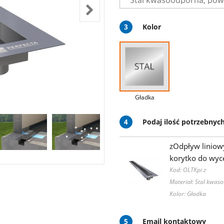
3
Kolor
Gładka
4
Podaj ilość potrzebny
zOdpływ liniow
korytko do wyc
Kod: OLTKpi z
Materiał: Stal kwa
Kolor: Gładka
5
Email kontaktowy