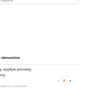
ch elementów
y, wypływ pionowy,
eny
-
+
soodporna, pow.gładka