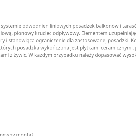
systemie odwodnień liniowych posadzek balkonów i tarasó
gociową, pionowy kruciec odpływowy. Elementem uzupełnia
y i stanowiąca ograniczenie dla zastosowanej posadzki. K
których posadzka wykończona jest płytkami ceramicznymi,
kami z żywic. W każdym przypadku należy dopasować wysoko
i pewny montaż