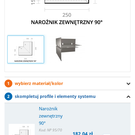
1
wybierz materiał/kolor
2
skompletuj profile i elementy systemu
Narożnik
zewnętrzny
90°
Kod: NP 95/70
182,04 zł