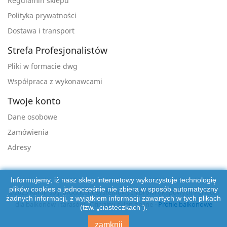
Regulamin sklepu
Polityka prywatności
Dostawa i transport
Strefa Profesjonalistów
Pliki w formacie dwg
Współpraca z wykonawcami
Twoje konto
Dane osobowe
Zamówienia
Adresy
Informujemy, iż nasz sklep internetowy wykorzystuje technologię
plików cookies a jednocześnie nie zbiera w sposób automatyczny
©2025 Kamir sp.j. producent systemowych profili okapowych Perfecta
żadnych informacji, z wyjątkiem informacji zawartych w tych plikach
dla balkonów i tarasów - Oficjalny sklep online -
Profile balkonowe
(tzw. „ciasteczkach”).
zamknij