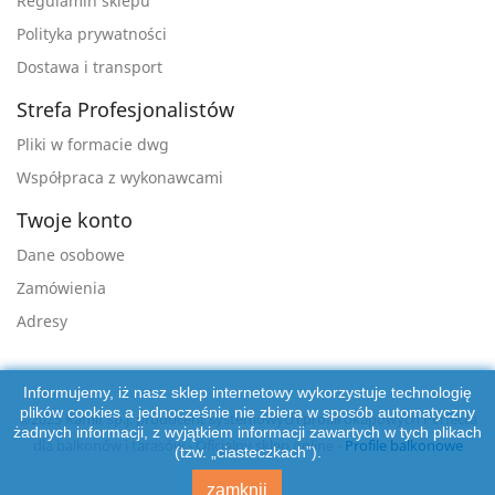
Regulamin sklepu
Polityka prywatności
Dostawa i transport
Strefa Profesjonalistów
Pliki w formacie dwg
Współpraca z wykonawcami
Twoje konto
Dane osobowe
Zamówienia
Adresy
Informujemy, iż nasz sklep internetowy wykorzystuje technologię
plików cookies a jednocześnie nie zbiera w sposób automatyczny
©2025 Kamir sp.j. producent systemowych profili okapowych Perfecta
żadnych informacji, z wyjątkiem informacji zawartych w tych plikach
dla balkonów i tarasów - Oficjalny sklep online -
Profile balkonowe
(tzw. „ciasteczkach”).
zamknij