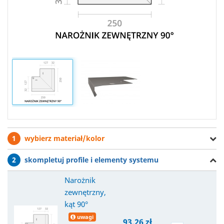
1
wybierz materiał/kolor
2
skompletuj profile i elementy systemu
Narożnik
zewnętrzny,
kąt 90°
uwagi
93,26 zł