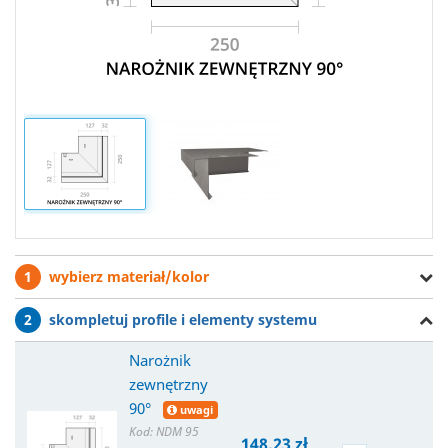
1
wybierz materiał/kolor
2
skompletuj profile i elementy systemu
Narożnik
zewnętrzny
90°
uwagi
Kod: NDM 95
148,23 zł