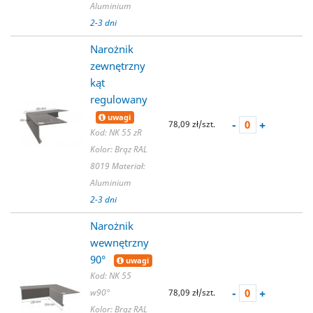
Aluminium
2-3 dni
Narożnik
zewnętrzny
kąt
regulowany
uwagi
-
+
78,09 zł/szt.
Kod: NK 55 zR
Kolor: Brąz RAL
8019
Materiał:
Aluminium
2-3 dni
Narożnik
wewnętrzny
90°
uwagi
Kod: NK 55
-
+
w90°
78,09 zł/szt.
Kolor: Brąz RAL