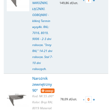
-
+
NAROŻNIKI,
149,86 zł/szt.
ŁĄCZNIKI.
ODBOJNIKI -
kliknij Termin
wysyłki. RAL:
7016, 8019,
9006 - 2-3 dni
robocze. "Inny
RAL" 14-21 dni
robocze. Stal 7-
10 dni
roboczych.
Narożnik
zewnętrzny
90°
uwagi
Kod: NK 55 z90°
-
+
78,09 zł/szt.
Kolor: Brąz RAL
8019
Materiał: