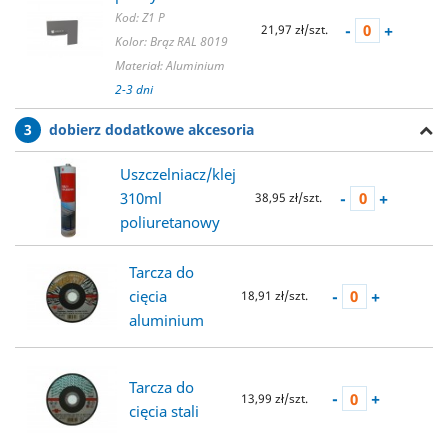
Kod: Z1 P
-
+
21,97 zł/szt.
Kolor: Brąz RAL 8019
Materiał: Aluminium
2-3 dni
3
dobierz dodatkowe akcesoria
Uszczelniacz/klej
-
+
310ml
38,95 zł/szt.
poliuretanowy
Tarcza do
-
+
cięcia
18,91 zł/szt.
aluminium
Tarcza do
-
+
13,99 zł/szt.
cięcia stali