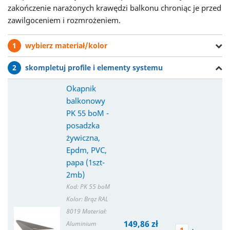
zakończenie narażonych krawędzi balkonu chroniąc je przed
zawilgoceniem i rozmrożeniem.
1
wybierz materiał/kolor
2
skompletuj profile i elementy systemu
Okapnik
balkonowy
PK 55 boM -
posadzka
żywiczna,
Epdm, PVC,
papa (1szt-
2mb)
Kod: PK 55 boM
Kolor: Brąz RAL
8019
Materiał:
149,86 zł
Aluminium