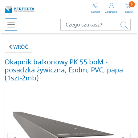
0
Kontakt
Zaloguj się
Koszyk
WRÓĆ
Okapnik balkonowy PK 55 boM -
posadzka żywiczna, Epdm, PVC, papa
(1szt-2mb)