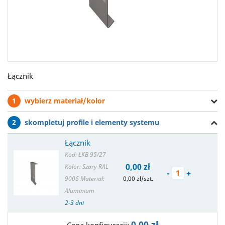
Łącznik
1
wybierz materiał/kolor
2
skompletuj profile i elementy systemu
Łącznik
Kod: ŁKB 95/27
0,00 zł
Kolor: Szary RAL
-
+
9006
Materiał:
0,00 zł/szt.
Aluminium
2-3 dni
0,00 zł