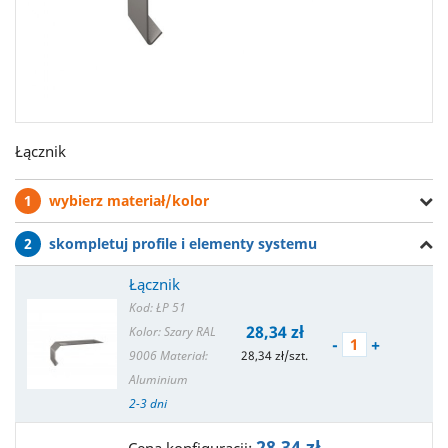
Łącznik
1
wybierz materiał/kolor
2
skompletuj profile i elementy systemu
Łącznik
Kod: ŁP 51
28,34 zł
Kolor: Szary RAL
-
+
9006
Materiał:
28,34 zł/szt.
Aluminium
2-3 dni
28,34 zł