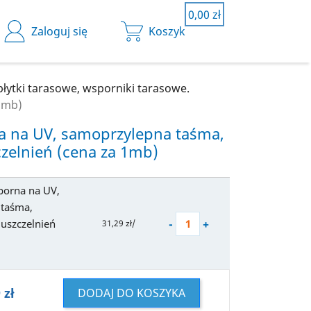
0,00 zł
0,00 zł
Zaloguj się
Koszyk
Koszyk
łytki tarasowe, wsporniki tarasowe.
1mb)
yk jest pusty.
 na UV, samoprzylepna taśma,
zelnień (cena za 1mb)
porna na UV,
 taśma,
-
+
uszczelnień
31,29 zł/
 zł
DODAJ DO KOSZYKA