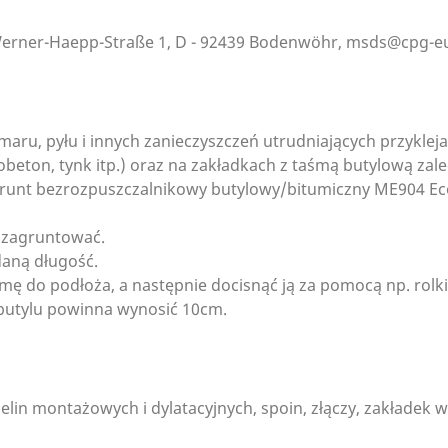
rner-Haepp-Straße 1, D - 92439 Bodenwöhr, msds@cpg-
smaru, pyłu i innych zanieczyszczeń utrudniających przykleja
eton, tynk itp.) oraz na zakładkach z taśmą butylową zale
runt bezrozpuszczalnikowy butylowy/bitumiczny ME904 Ec
y zagruntować.
daną długość.
aśmę do podłoża, a następnie docisnąć ją za pomocą np. rolki
 butylu powinna wynosić 10cm.
elin montażowych i dylatacyjnych, spoin, złączy, zakładek 