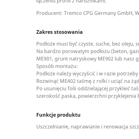
łączeniu profili z narożnikami.
Producent: Tremco CPG Germany GmbH, We
Zakres stosowania
Podłoże musi być czyste, suche, bez oleju, 
Na bardzo porowatym podłożu (beton, gazob
ME901, grunt natryskowy ME902 lub nasz g
Sposób montażu:
Podłoże należy wyczyścić i w razie potrzeb
Rozwinąć ME402 taśmę z rolki i uciąć na żą
Po usunięciu folii oddzielającej przykleić t
szerokość paska, powierzchni przyklejenia
Funkcje produktu
Uszczelnianie, naprawianie i renowacja szcz