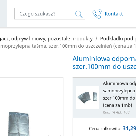
Kontakt
acz, odpływ liniowy, pozostałe produkty
Podkładki pod p
moprzylepna taśma, szer.100mm do uszczelnień (cena za 
Twój kosz
Aluminiowa odporna
szer.100mm do uszc
Aluminiowa od
samoprzylepna
szer.100mm do 
(cena za 1mb)
Kod: TA ALU 100
31,29
Cena całkowita: