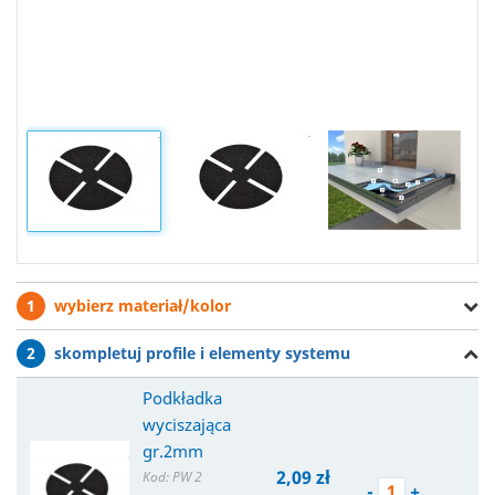
1
wybierz materiał/kolor
2
skompletuj profile i elementy systemu
Podkładka
wyciszająca
gr.2mm
2,09 zł
Kod: PW 2
-
+